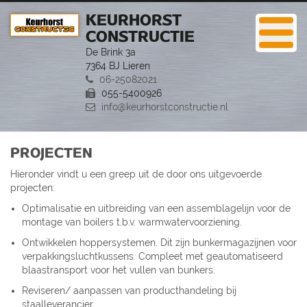
KEURHORST
CONSTRUCTIE
De Brink 3a
7364 BJ Lieren
06-25082021
055-5400926
info@keurhorstconstructie.nl
PROJECTEN
Hieronder vindt u een greep uit de door ons uitgevoerde
projecten:
Optimalisatie en uitbreiding van een assemblagelijn voor de
montage van boilers t.b.v. warmwatervoorziening.
Ontwikkelen hoppersystemen. Dit zijn bunkermagazijnen voor
verpakkingsluchtkussens. Compleet met geautomatiseerd
blaastransport voor het vullen van bunkers.
Reviseren/ aanpassen van producthandeling bij
staalleverancier.