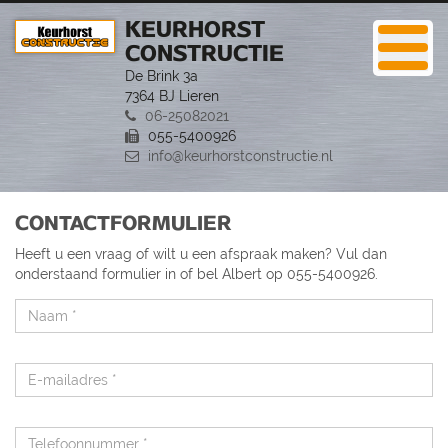
KEURHORST
CONSTRUCTIE
De Brink 3a
7364 BJ Lieren
06-25082021
055-5400926
info@keurhorstconstructie.nl
CONTACTFORMULIER
Heeft u een vraag of wilt u een afspraak maken? Vul dan
onderstaand formulier in of bel Albert op 055-5400926.