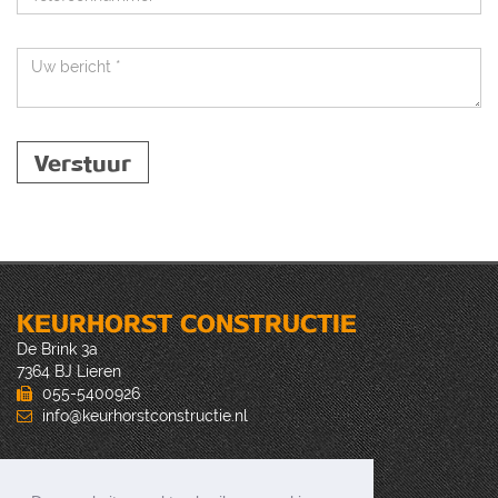
Verstuur
KEURHORST CONSTRUCTIE
De Brink 3a
7364 BJ Lieren
055-5400926
info@keurhorstconstructie.nl