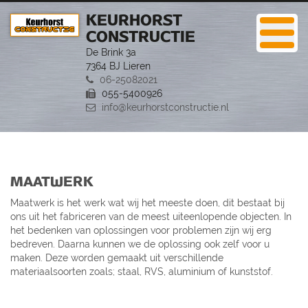
KEURHORST
CONSTRUCTIE
De Brink 3a
7364 BJ Lieren
06-25082021
055-5400926
info@keurhorstconstructie.nl
MAATWERK
Maatwerk is het werk wat wij het meeste doen, dit bestaat bij
ons uit het fabriceren van de meest uiteenlopende objecten. In
het bedenken van oplossingen voor problemen zijn wij erg
bedreven. Daarna kunnen we de oplossing ook zelf voor u
maken. Deze worden gemaakt uit verschillende
materiaalsoorten zoals; staal, RVS, aluminium of kunststof.