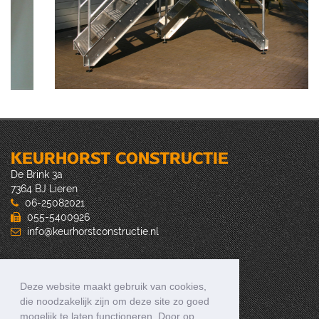
KEURHORST CONSTRUCTIE
De Brink 3a
7364 BJ Lieren
06-25082021
055-5400926
info@keurhorstconstructie.nl
OPENINGSTIJDEN
Deze website maakt gebruik van cookies,
die noodzakelijk zijn om deze site zo goed
maandag
07:00
-
16:00
mogelijk te laten functioneren. Door op
dinsdag
07:00
-
16:00